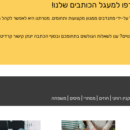
ו למעגל הכותבים שלנו!
Al הוקם ומופעל על-ידי מתנדבים ממגוון מקצועות ותחומים. מטרתנו היא לאפשר לק
טיים? ענו לשאלות הגולשים בתחומכם ובסוף הכתבה יינתן קישור קרדי
ניין רוחני | חוזים | מסחרי | מיסים | משפחה