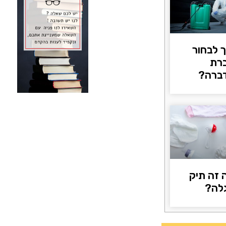
ך לבחור
רת
ברה?
 זה תיק
לה?