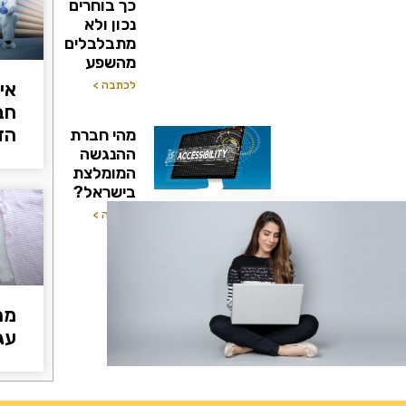
כך בוחרים
נכון ולא
מתבלבלים
מהשפע
אי
לכתבה >
חב
הד
מהי חברת
ההנגשה
המומלצת
בישראל?
לכתבה >
מה
עג