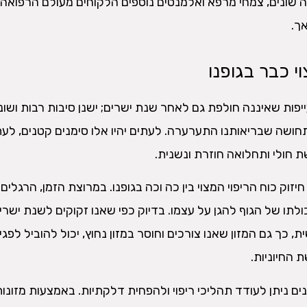
 שונים, צמחי מרפא ואלמנטים נוספים הלקוחים מעולם הרפואה
ך.
וי כבר בגופנו
פות שאיננה חולפת גם לאחר שנת ישרים; ישנן סיבות רבות ושונ
תחושה שבריאותנו התערערה. לעתים יהיו אלו סימנים קטנים, לעת
 חולי ותחלואה חוזרת ונשנית.
זוק כוח הריפוי המצוי בין כה וכה בגופנו. במרוצת הזמן, הרגלים
כולתו של הגוף להגן על עצמו. בדיוק כפי שאנו זקוקים לשנת ישרי
ית, כך גם המזון שאנו צורכים וחוסר במזון נחוץ, יכול להוביל לפגי
 החיוניות.
ם ניתן לעודד תהליכי ריפוי ולהפחית דלקתיות. באמצעות מזונות