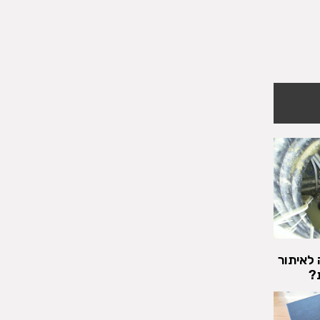
 לאיתור
?