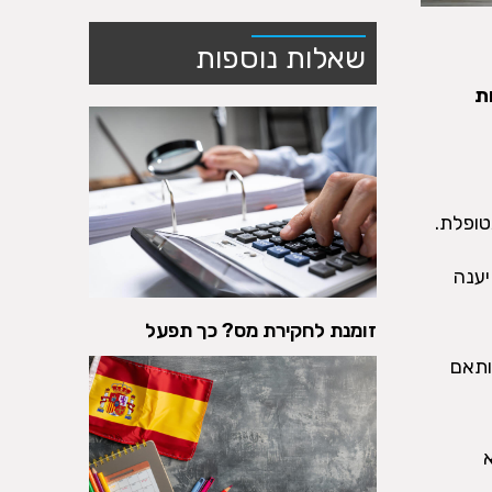
שאלות נוספות
ת
טופלת.
יענה
זומנת לחקירת מס? כך תפעל
ותאם