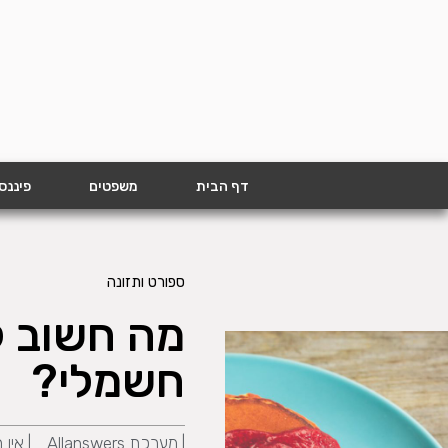
דף הבית
משפטים
פיננס
ספורט ותזונה
מה חשוב ל
חשמלי?
|
מערכת Allanswers
|
אין 