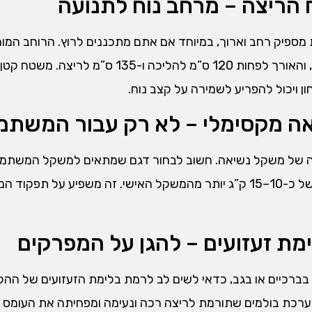
מספיק רחב וארוך, במיוחד אם אתם מתכננים לרוץ. הרוחב המו
לרוב הוא לפחות 45 ס”מ, והאורך לפחות 120 ס”מ להליכה ו-135 ס”מ לריצה. 
ן ויכול להפריע לשמירה על קצב נוח.
לה של משקל נשיאה. חשוב לבחור דגם שמתאים למשקל המשתמ
ולפחות עם מרווח ביטחון של כ-10–15 ק”ג יותר מהמשקל האישי. זה משפיע על תפקו
ברכיים או בגב, כדאי לשים לב לרמת בלימת הזעזועים של ההליכ
מערכת בולמים שתורמת לריצה רכה ונעימה ומפחיתה את העומס 