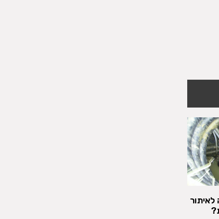
 לאיתור
?