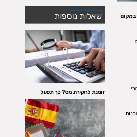
שאלות נוספות
 במקום
רי
זומנת לחקירת מס? כך תפעל
כנות