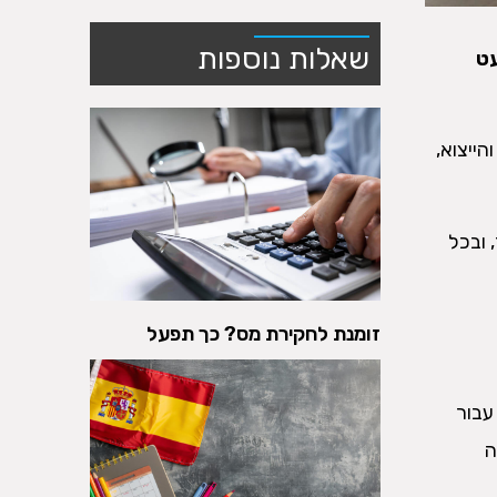
שאלות נוספות
עט
ייצוא,
 ובכל
זומנת לחקירת מס? כך תפעל
עבור
ה