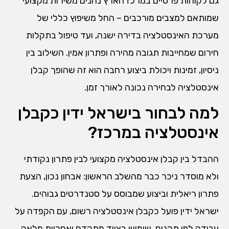
גם לקוחות פרטיים במרכז הארץ נהנים משירות מקצועי
שמותאם למצבים מורכבים – החל משיפוץ כללי של
מערכת האינסטלציה בדירה ישנה, ועד טיפול בתקלות
חירום שמחייבות תגובה מהירה ופתרון אמין. השילוב בין
ניסיון, זמינות ויכולת ביצוע רחבה הוא זה שהופך קבלן
אינסטלציה לבחירה נכונה לאורך זמן.
למה לבחור בישראל ידין כקבלן
אינסטלציה במרכז?
ההבדל בין קבלן אינסטלציה מקצועי לבין פתרון נקודתי
ולא מוסדר ניכר כבר מהשלב הראשון: אבחון נכון, הצעת
פתרון ריאלית וביצוע שמבוסס על סטנדרטים גבוהים.
ישראל ידין פועל כקבלן אינסטלציה רשום, עם הקפדה על
עבודה לפי תקנים, שימוש בציוד מתקדם ואחריות מלאה